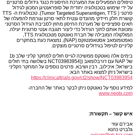
טיפולים המפעילים את המערכת החיסונית כנגד גידולים סרטניים
על ידי שימוש בטכנולוגיה יחודית של סופראנטיגן המכוון לגידול
סרטני ( Tumor Targeted Superantigen, TTS). טכנולוגית ה- TTS
קושרת חלק חיידקי מהונדס גנטית לתאי סרטן וגורמת להפעלה של
תאים ספציפיים של מערכת החיסון מחוץ לסביבת הגידול הסרטני
ומכוונת אותם לתוך הגידול כדי ליצור תגובה אנטי סרטנית יעילה.
המולקולה המובילה של חברת נאוטקס מטכנולוגית TTS,
נאפטומומאב אסטאפנטוקס (NAP), נמצאת כעת במחקרים
קליניים לטיפול בגידולים סרטניים מוצקים.
בימים אלה נאוטקס ממשיכה לגייס חולים למחקר קליני שלב 1b
של NAP עם דורבלומאב ((NCT03983954 בשלושה בתי חולים
בישראל: איכילוב, רבין ושיבא. פרטים נוספים על המחקר הקליני
בישראל ניתן למצוא באתר הבא:
https://clinicaltrials.gov/ct2/show/NCT03983954
למידע נוסף על נאוטקס ניתן לבקר באתר של החברה-
www.neotx.com
איש
קשר
– תקשורת
:
אבירם עוזי
גלברט כהנא
aviram@gk-biz.com