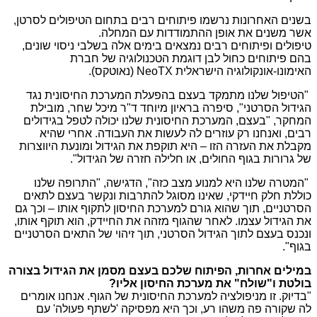
בשנים האחרונות נרשמו פיתוחים רבים בתחום הטיפולים לסרטן,
אשר משנים את אופן ההתמודדות עם המחלה.
טיפולים ופיתוחים רבים נמצאים בימים אלה בשלבי ניסוי שונים,
בהם פיתוחים כחול לבן דוגמת הטכנולוגיה של חברת
האימונו-אונקולוגיה הישראלית NeoTX (נאוטקס).
"הטיפול שלנו מתמקד בעצם בהפעלת המערכת החיסונית נגד
הגידול הסרטני", סיפרה בראיון מיוחד ד"ר מיכל שחר, מובילת
המחקר, "בעצם, המערכת החיסונית שלנו יכולה לטפל בגידולים
רבים, ואנחנו רק עוזרים לה לעשות את העבודה. אחרי שהיא
מקבלת את העזרה הזו – היא תוקפת את הגידול ומונעת היווצרות
של גרורות בגוף החולים, או חלילה חזרה של הגידול".
"המטרה שלנו היא למנוע מצב כזה", הדגישה, "התרופה שלנו
כוללת חלק חיידקי, שאינו מסוגל להתרבות ונקשר בעצם לתאים
הסרטניים, תוך שהוא גורם למערכת החיסון לתקוף אותו – וכך גם
את הגידול עצמו. לאחר שהגוף מזהה את החיידק, הוא תוקף אותו,
ונכנס בעצם לתוך הגידול הסרטני, תוך זיהוי של התאים הסרטניים
בגוף".
במילים אחרות, הפיתוח שלכם בעצם מסמן את הגידול בצורה
בולטת ו"שולח" את מערכת החיסון אליו?
"בדיוק. זו מניפולציה למערכת החיסונית של הגוף. אנחנו אומרים
לה שקורה פה משהו רע, וכך היא מפסיקה 'לשתף פעולה' עם