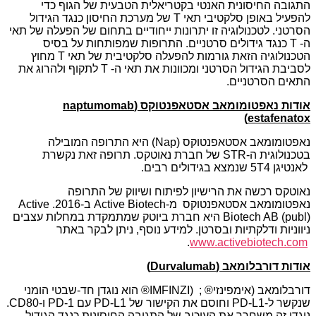
התגובה החיסונית האנטי בקטריאלית הטבעית של הגוף כדי
להפעיל באופן סלקטיבי תאי T של מערכת החיסון כנגד הגידול
הסרטני. לטכנולוגיה זו יתרונות ייחודיים בתחום של הפעלה של תאי
ה- T כנגד גידולים סרטניים. התרופות שמפותחות על בסיס
הטכנולוגיה הזאת גורמות להפעלה סלקטיבית של תאי T מחוץ
לסביבת הגידול הסרטני ומכוונות את תאי ה- T לתקוף ולהרוג את
התאים הסרטניים.
אודות נאפטומומאב אסטאפנטוקס
(naptumomab
estafenatox)
נאפטומומאב אסטאפנטוקס (Nap) היא התרופה המובילה
בטכנולוגית ה-STR של חברת נאוטקס. תרופה זאת נקשרת
לאנטיגן 5T4 שנמצא בגידולים רבים.
נאוטקס רכשה את הרישיון לפיתוח ושיווק של התרופה
נאפטומומאב אסטאפנטוקס מ-Active Biotech ב-2016. Active
Biotech AB (publ) היא חברת ביוטק שמתמקדת במחלות עצבים
ניווניות ודלקתיות ובסרטן. למידע נוסף, ניתן לבקר באתר
.
www.activebiotech.com
אודות דורבלומאב (
Durvalumab
)
דורבלומאב (אימפינזי® ; (IMFINZI® הוא נוגדן חד-שבטי הומני
שנקשר ל-PD-L1 וחוסם את הקישור של PD-L1 עם PD-1 ו-CD80.
נוגדן זה משחרר את העיכוב של התגובה החיסונית כנגד הגידול