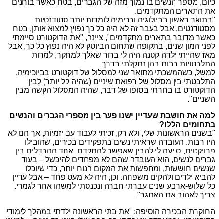
כיום, מספר הנשים בו נמוך מזה של הגברים, בטח כאשר בוחנים
את התארים המתקדמים.
"בתואר ראשון בביולוגיה ובכימיה לומדות יותר סטודנטיות
מסטודנטים, אבל בעבר זה לא היה כל כך נפוץ למצוא אותן, בטח
כאשר מדובר בתארים מתקדמים", ציינה, "את הדוקטורט סיימתי
לפני המון שנים, בתקופה שתחום הביוטק לא היה נפוץ כל כך, אבל
מאז שהייתי ילדה קטנה היה לי ברור שאלך למחקר, למרות
התלבטויות רבות בהן נתקלתי בדרך.
למשל, כשהמשכתי מתואר שני למסלול של דוקטורט בביוכימיה,
התלבטתי בין מסלול של רפואת שיניים (שהיה קל יותר) לבין
הדוקטורט בו בחרתי בסופו של דבר, שהיה המסלול הקשה מבין
השניים".
למה את חושבת שעדיין ישנו פער בין מספרי הגברים והנשים
בתחומים הללו?
"בשנים הראשונות שלי, ולא רק, זכיתי לעבוד עם יזמיות, אך הם לא
היו רבות. העובדה שראיתי נשים בתפקידים בכירים, שהובילו
פרויקטים, סייעה לי להבין שאפשר להתקדם. אחד ההבדלים בין
גברים לנשים, הוא העובדה שהם לא מפחדים להיכשל – בעוד
שנשים חוששות, ומחפשות את המקום הנוח יותר, כדי שיוכלו
להביא ילדים ולהקים משפחה. וכן, היה לא מעט פחד – אבל עדיין
כל שלוש-ארבע שנים עברתי חברה ונכנסתי למשהו אחר לגמרי.
צריך לאהוב את האתגר".
החוקרת הבכירה הוסיפה: "את בתי הראשונה ילדתי במהלך לימודי