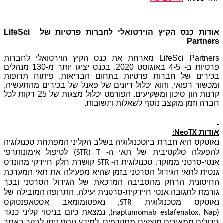
אודות כנס הקיץ הוירטואלי לחברות פרטיות של
LifeSci
Partners
LifeSci Partners
מארחת את כנס הקיץ הוירטואלי לחברות
פרטיות ב-
4-5
באוגוסט 2020. בכנס יציגו יותר מ-130 מנהלים
בכירים של חברות פרטיות בתחום הבריאות, פיתוח תרופות
ומכשור רפואי, והוא יכלול דיונים של פאנל של בכירים מהתעשיה,
קרנות הון סיכון ומשקיעים. הפורמט יכלול מצגות של 25 דקות לכל
חברה וזמן מוקצב נוסף לשאלות ותשובות.
אודות
NeoTX
:
נאוטקס היא חברת ביוטכנולוגיה בשלב הקליני המפתחת טכנולוגיה
להפעלה סלקטיבית של תאי ה-
T
(
STR
)
לטיפול אימונותרפי
אנטי-סרטני ממוקד. טכנולוגית ה-
STR
קושרת חלק חיידקי מהונדס
גנטית לתאי הגידול הסרטני בזמן שהיא מפעילה את תאי המערכת
החיסונית הרחק מהסביבה המדכאת של הגידול הסרטני ובכך
גורמת לתגובה אנטי חיידקית-סרטנית
יעילה.
התרופה המובילה של
נאוטקס מטכנולוגית
STR
,
נאפטומומאב אסטאפנטוקס
(naptumomab estafenatox, Nap)
, נמצאת כיום בניסוי קליני כנגד
גידולים ממאירים מוצקים
מתקדמים. למידע נוסף ניתן לבקר באתר