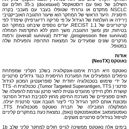
השילוב של נאפ עם דוסטאקסל (
docetaxel
) ב-35 חולים עם
NSCLC
מתקדם או גרורתי שטופלו בעבר עם מעכבי בקרה
חיסונית.
היעד הראשי של המחקר הוא שיעור התגובה האובייקטיבי
(ירידה או העלמות של הגידול על פי סריקה רדיוגרפית) שימדד לפי
קריטריונים של
RECIST 1.1
. יעדים נוספים שיבחנו במחקר הם
בטיחות, זמן ומשך התגובה, משך הזמן ללא התקדמות המחלה
(
progression free survival
), שרידות (
overall survival
) ורמות
מרקרים שונים שמעידים על המצאות התרופה והפעילות שלה
במטופל
.
אודות
נאוטקס (
NeoTX
)
נאוטקס היא חברת אימונו-אונקולוגיה בשלב הקליני שמפתחת
טיפולים המפעילים את המערכת החיסונית כנגד גידולים סרטניים
על ידי שימוש בטכנולוגיה יחודית של סופראנטיגן המכוון לגידול
סרטני (
Tumor Targeted Superantigen, TTS
). טכנולוגית ה-
TTS
קושרת חלק חיידקי מהונדס גנטית לתאי סרטן וגורמת להפעלה של
תאים ספציפיים של מערכת החיסון מחוץ לסביבת הגידול הסרטני
ומכוונת אותם לתוך הגידול כדי ליצור תגובה אנטי סרטנית יעילה.
המולקולה המובילה של חברת נאוטקס מטכנולוגית
TTS
,
נאפטומומאב אסטאפנטוקס
(נאפ), נמצאת כעת במחקרים קליניים
לטיפול בגידולים סרטניים מוצקים.
בימים אלה נאוטקס ממשיכה לגייס חולים למחקר קליני שלב
1b