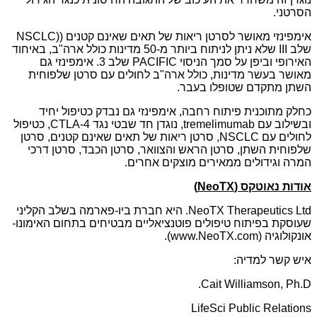
הסרטני.
אימפינזי מאושר לסרטן ריאות של תאים שאינם קטנים ((NSCLC
שלב III שלא ניתן לניתוח ביותר מ-50 מדינות כולל ארה"ב, באיחוד
האירופי וביפן על סמך הניסוי PACIFIC שלב 3. אימפינזי גם
מאושר בעשר מדינות, כולל ארה"ב לחולים עם סרטן שלפוחית
השתן מתקדם שטופלו בעבר.
כחלק מתוכנית פיתוח רחבה, אימפינזי גם נבדק כטיפול יחיד
ובשילוב עם tremelimumab, נוגדן חד שבטי נגד CTLA-4, כטיפול
לחולים עם NSCLC, סרטן ריאות של תאים שאינם קטנים, סרטן
שלפוחית השתן, סרטן הראש והצוואר, סרטן הכבד, סרטן דרכי
המרה וגידולים ממאירים מוצקים אחרים.
אודות נאוטקס (
NeoTX
)
NeoTX Therapeutics Ltd. היא חברת ביו-פארמה בשלב הקליני
שעוסקת בפיתוח טיפולים פוטנציאליים מבטיחים בתחום האימונו-
אונקולוגיה (www.NeoTX.com).
איש קשר למדיה:
Cait Williamson, Ph.D.
LifeSci Public Relations