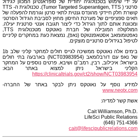
על ידי שימוש בטכנולוגיה יחודית של סופראנטיגן המכוון לגידול
סרטני (
Tumor Targeted Superantigen, TTS
). טכנולוגית ה-
TTS
קושרת חלק חיידקי מהונדס גנטית לתאי סרטן וגורמת להפעלה של
תאים ספציפיים של מערכת החיסון מחוץ לסביבת הגידול הסרטני
ומכוונת אותם לתוך הגידול כדי ליצור תגובה אנטי סרטנית יעילה.
המולקולה המובילה של חברת נאוטקס מטכנולוגית
TTS
,
נאפטומומאב אסטאפנטוקס
(נאפ), נמצאת כעת במחקרים קליניים
לטיפול בגידולים סרטניים מוצקים.
בימים אלה נאוטקס ממשיכה לגייס חולים למחקר קליני שלב
1b
של נאפ עם דורבלומאב (
(NCT03983954
בארבעה בתי חולים
בישראל: איכילוב, רבין, רמב"ם ושיבא. פרטים נוספים על המחקר
הקליני בישראל ניתן למצוא באתר הבא:
https://clinicaltrials.gov/ct2/show/NCT03983954
למידע נוסף על נאוטקס ניתן לבקר באתר של החברה-
www.neotx.com
אש
ת
קשר למדיה:
Cait Williamson, Ph.D.
LifeSci Public Relations
(646) 751-4366
cait@lifescipublicrelations.com