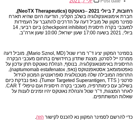
Post date
יולי 7, 2021
רחובות,
7
ביולי 202
1
–
נאוטקס (
NeoTX Therapeutics
),
חברת אימונואונקולוגיה בשלב הקליני, הודיעה היום שהיא תארח
סמינר מקוון של מוביל דעה על הדרכים להתגבר על העמידות
למעכבי בקרה חיסונית (checkpoint inhibitor) ביום רביעי, 14
ביולי, 2021 בשעה 17:00 שעון ישראל; 10:00 שעון ארה"ב.
בסמינר המקוון יציג ד"ר מריו שנול (Mario Sznol, MD), מוביל דעה
ממרכז ייל לסרטן, מצגת שתדון בחידושים בתחום מעכבי הבקרה
החיסונית באימונואונקלוגיה. בנוסף, הנהלת נאוטקס תתן עדכון על
נאפטומומאב אסטאפנטוקס (נאפ, naptumomab estafenatox),
התרופה המובילה שלה מטכנולוגית סופראנטיגן המכוון לגידול
סרטני ( Tumor Targeted Superantigen, TTS). נאפ נבדקת כיום
בשילוב עם כימותרפיה, מעכבי בקרה חיסונית ועם טיפולי CAR T.
לאחר המצגות, ד"ר שנול והנהלת נאוטקס יהיו זמינים לענות על
שאלות המשתתפים.
כדי להרשם לסמינר המקוון נא להכנס לקישור
הזה
.