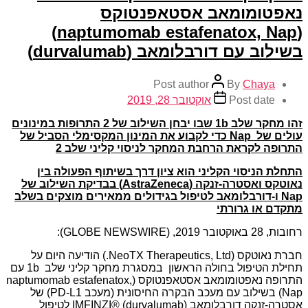
נאפטומומאב אסטאפנטוקס
(naptumomab estafenatox, Nap)
בשילוב עם דורבלומאב (durvalumab)
Post author
By
Chaya
Post date
אוקטובר 28, 2019
זהו מחקר שלב
1b
שבו יבחן השילוב של 2 התרופות במינונים
עולים של
Nap
כדי לקבוע את המינון המקסימלי הסביל של
התרופה לקראת הרחבת המחקר לניסוי קליני שלב 2
התחלת הניסוי הקליני הוא ציון דרך בשיתוף הפעולה בין
נאוטקס ואסטרה-זנקה (
AstraZeneca
) בבדיקת השילוב של
Nap
ו-דורבלומאב לטיפול בגידולים ממאירים מוצקים בשלב
מתקדם או גרורתי
רחובות, 28 באוקטובר 2019, (GLOBE NEWSWIRE):
חברת נאוטקס (NeoTX Therapeutics, Ltd.) הודיעה היום על
תחילת הטיפול בחולה הראשון במסגרת מחקר קליני שלב 1b עם
התרופה נאפטומומאב אסטאפנטוקס (naptumomab estafenatox,
Nap) בשילוב עם מעכב הבקרה החיסונית (מעכב PD-L1) של
אסטרה-זנקה דורבלומאב IMFINZI® (durvalumab) לטיפול