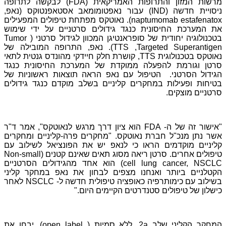
מרשות
המזון והתרופות האמריקאית (
FDA
) לבקשה לתרופה
ניסויית חדשה
(IND)
עבור
נ
אפטומומאב אסטאפנטוקס
(נאפ,
naptumomab estafenatox
)
. נאוטקס מפתחת טיפולים המפעילים
את המערכת החיסונית כנגד גידולים סרטניים על ידי שימוש
בטכנולוגיה יחודית של סופראנטיגן המכוון לגידול סרטני (
Tumor
Targeted Superantigen
,
TTS
). נאפ, התרופה המובילה של
נאוטקס בטכנולוגית
TTS
, קושרת חלק חיידקי מהונדס גנטית לתאי
סרטן וגורמת להפעלה ממוקדת של המערכת החיסונית כנגד
הגידול הסרטני.
הטיפול עם נאפ הראה תוצאות ראשוניות של
בטיחות ופעילות במחקרים קליניים בשלב מוקדם כנגד גידולים
סרטניים מוצקים.
"אישור זה של ה-
FDA
הוא ציון דרך מרגש לנאוטקס", אמר ד"ר
אשר נתן מנכ"ל חברת נאוטקס. "מחקרים פרה-קליניים ומחקרים
קליניים מוקדמים הראו כי לנאפ יש את הפונציאל לשילוב עם
טיפולים אחרים. סרטן ריאה
מסוג
תאים שאינם קטנים
(
Non-small
cell lung cancer, NSCLC
)
הוא אחד מהגידולים הסרטניים
הקטלניים ביותר ואנחנו מצפים לבחון את נאפ במחקר קליני
בשילוב עם כימותרפיה כאופציה טיפולית חדשה ל-
NSCLC
לאחר
כישלון של טיפולים סטנדרטים הקיימים היום."
המחקר
הקליני שלב
2a
, ללא סמיות
(open label )
, יבחן את