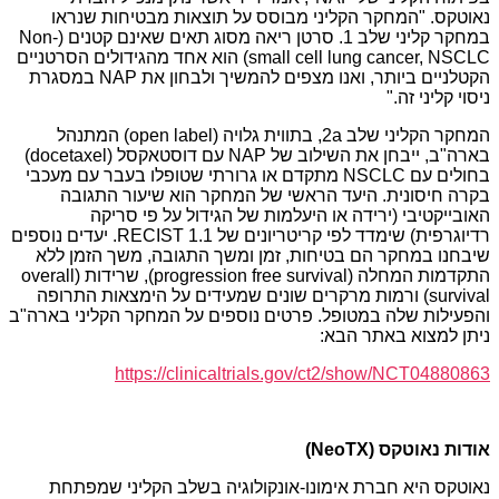
נאוטקס. "המחקר הקליני מבוסס על תוצאות מבטיחות שנראו
במחקר קליני שלב 1. סרטן ריאה מסוג תאים שאינם קטנים (Non-
small cell lung cancer, NSCLC) הוא אחד מהגידולים הסרטניים
הקטלניים ביותר, ואנו מצפים להמשיך ולבחון את NAP במסגרת
ניסוי קליני זה."
המחקר הקליני שלב 2a, בתווית גלויה (open label) המתנהל
בארה"ב, ייבחן את השילוב של NAP עם דוסטאקסל (docetaxel)
בחולים עם NSCLC מתקדם או גרורתי שטופלו בעבר עם מעכבי
בקרה חיסונית. היעד הראשי של המחקר הוא שיעור התגובה
האובייקטיבי (ירידה או היעלמות של הגידול על פי סריקה
רדיוגרפית) שימדד לפי קריטריונים של RECIST 1.1. יעדים נוספים
שיבחנו במחקר הם בטיחות, זמן ומשך התגובה, משך הזמן ללא
התקדמות המחלה (progression free survival), שרידות (overall
survival) ורמות מרקרים שונים שמעידים על הימצאות התרופה
והפעילות שלה במטופל. פרטים נוספים על המחקר הקליני בארה"ב
ניתן למצוא באתר הבא:
https://clinicaltrials.gov/ct2/show/NCT04880863
אודות
נאוטקס
(
NeoTX
)
נאוטקס היא חברת אימונו-אונקולוגיה בשלב הקליני שמפתחת