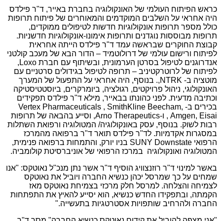
כראש הפיתוח העולמי של האונקולוגיה בחברת באייר, ד"ר פילדס
היה אחראי על השלבים המוקדמים והמאוחרים של פיתוח תרופות
כולל מספר תרופות אונקולוגיות חדשות לטיפולים ממוקדים,
תרופות מבוססות נוגדנים ותרופות אימונו-אונקולוגיות חדשניות.
קבוצת החוקרים שבראשה עמד ד"ר פילדס הייתה אחראית
לפיתוח ורישום עולמי של דרולוטמיד – הדור הבא של מעכב קולטני
אנדרוגנים לטיפול בסרטן הערמונית, ובשיתוף עם חברת Loxo,
לפיתוח של לרוטרקטיניב – תרופה לטיפול בגידולים סרטניים עם
מוטציה ב- NTRK,. בנוסף, היה אחראי על התפעול של המערך
האונקולוגי, ניהול פרויקטים, רגולציה, ביומרקרים, ביוסטטיסטיקה
וכתיבה מדעית. לפני כהונתו בבאייר, מילא ד"ר פילדס תפקידים
בכירים ב- Vertex Pharmaceuticals , SmithKline Beecham,
Amgen, Eisai , ו-Arno Therapeutics, וסייע בהבאה של תרופות
רבות לשוק. בנוסף, עסק באונקולוגיה/ המטולוגיה ורפואת השתלות
במסגרות אקדמיות. לד"ר פילדס תואר ד"ר ברפואה מהמרכז
הרפואי SUNY Downstate בניו יורק, והתמחות ברפואה פנימית,
המטולוגיה ואונקולוגיה במרכז הרפואי של אוניברסיטת קולומביה.
באשר למינוי ד"ר רוזנצוויג הוסיף ד"ר אשר נתן מנכ"ל נאוטקס: "אנו
שמחים על כך שמרסל יכהן כנשיא החברה ויוביל את נאוטקס
לצמיחה והצלחה. למרסל חלק מרכזי בצמיחת נאוטקס מאז
הקמתה, ובתפקידו החדש כנשיא, הוא יסייע להאיץ את התפתחות
החברה ולהרחיב שותפויות אסטרטגיות בתעשייה."
"אני מצפה להוביל את קידום נאוטקס כנשיא החברה" מסר ד"ר