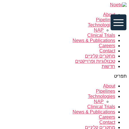
About
About
Pipeli
Pipelines
Technologies
NAP
Techn
Clinical Trials
News & Publications
Clinica
Careers
Contact
News 
מחקרים קליניים
טכנולוגיות ופרוייקטים
Caree
חדשות
תפריט
Conta
About
יניים
Pipelines
Technologies
ייקטים
NAP
Clinical Trials
News & Publications
דשות
Careers
Contact
מחקרים קליניים