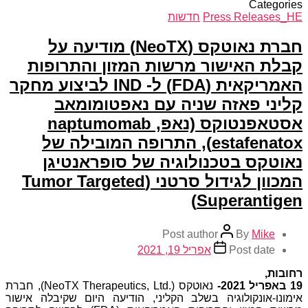
Categories
Press Releases_HE
חדשות
חברת נאוטקס (NeoTX) מודיעה על
קבלת האישור מרשות המזון והתרופות
האמריקאית (FDA) ל- IND לביצוע מחקר
קליני פאזה שניה עם נאפטומומאב
אסטאפנטוקס (נאפ, naptumomab
estafenatox), התרופה המובילה של
נאוטקס בטכנולוגיה של סופראנטיגן
המכוון לגידול סרטני (Tumor Targeted
Superantigen)
Post author
By
Mike
Post date
אפריל 19, 2021
רחובות,
19
ב
אפריל 2021-
נאוטקס (
NeoTX Therapeutics, Ltd.
)
, חברת
אימונו-אונקולוגיה
בשלב הקליני
,
הודיעה היום שקיבלה אישור