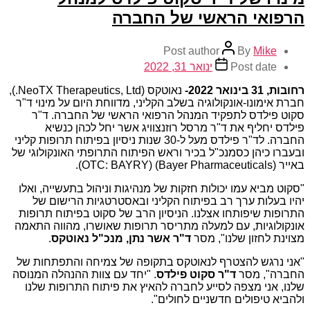
הרפואי הראשי של החברה
Post author
By
Mike
Post date
ינואר 31, 2022
רחובות
,
31 בינואר 2022-
נאוטקס (NeoTX Therapeutics, Ltd.),
חברת אימונו-אונקולוגיה בשלב הקליני, מדווחת היום על מינוי ד"ר
סקוט פילדס לתפקיד המנהל הרפואי הראשי של החברה. ד"ר
פילדס יחליף את ד"ר מרסל רוזנצוויג אשר יחל לכהן כנשיא
החברה. לד"ר פילדס מעל ל-30 שנות ניסיון בפיתוח תרופות קליני
ובעברו כיהן כסמנכ"ל בכיר וראש הפיתוח התרופתי האונקולוגי של
באייר (Bayer Pharmaceuticals) (OTC: BAYRY).
"סקוט מביא עמו יכולות חזקות של מנהיגות וניהול בתעשייה, ואלו
יהיו בעלות ערך רב בפיתוח הקליני ובאסטרטגיות הרישום של
התרופות שיפותחו אצלנו. הניסיון הרב של סקוט בפיתוח תרופות
אונקולוגיות, עם למעלה מתריסר תרופות שאושרו, מהווה התאמה
מצוינת לחזון שלנו", מסר
ד"ר
אשר נתן, מנכ"ל נאוטקס
.
"אני נרגש להצטרף לנאוטקס בתקופה של צמיחה והתפתחות של
החברה", מסר
ד"ר סקוט פילדס
. "יחד עם צוות ההנהלה המנוסה
שלנו, אני מצפה לסייע לחברה להאיץ את פיתוח התרופות שלנו
ולהביא טיפולים חדשניים לחולים".