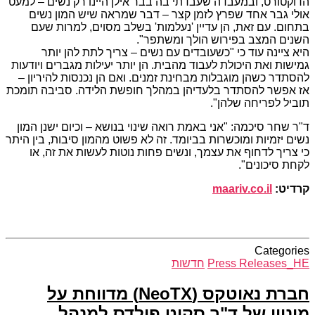
הדוקטורט, ובמעבדה שעבדתי בה בבר אילן היינו רק נשים – למעט
אולי גבר אחד שפרץ לזמן קצר – דבר שמראה שיש המון נשים
בתחום. עם זאת, הן עדיין 'נעלמות' בשלב מסוים, למרות שעם
השנים המצב בפירוש הולך ומשתפר".
היא ציינה עוד כי "כשעובדים עם נשים – צריך לתת להן יותר
גמישות ואת היכולת לעבוד מהבית. הן יותר יעילות מגברים ויודעות
להסתדר כשהן מוגבלות מבחינת זמנים. ואם הן נכנסות להיריון –
אז אפשר להסתדר בלעדיהן במהלך חופשת הלידה. סביבה תומכת
תוביל לפריחה שלהן".
ד"ר שחר סיכמה: "אני באמת רואה שינוי בנושא – וכיום ישנן המון
נשים יזמיות ומוכשרות בביומד. זה לא פשוט מהמון סיבות, בין היתר
כי צריך לדחוף את עצמך, ונשים פחות נוטות לעשות את זה, או
לקחת סיכונים".
קרדיט:
maariv.co.il
Categories
Press Releases_HE
חדשות
חברת נאוטקס (NeoTX) מדווחת על
מינויו של ד"ר סקוט פילדס למנהל