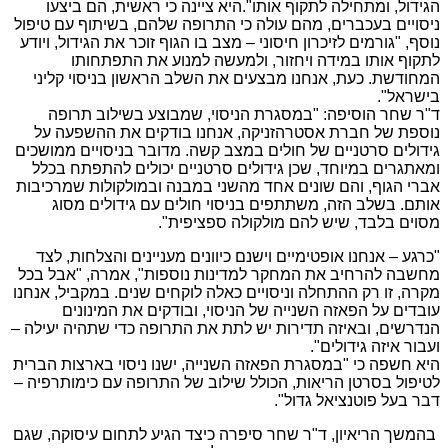
הגידול, ומתחילה לתקוף אותו".היא ציינה כי ראשית, הם ביצעו
ניסויים בעכברים, מהם עולה כי התרופה שלהם, בשיתוף עם טיפול
נוסף, "גורמים לזיכרון חיסוני – מצב בו הגוף זוכר את הגידול, ויודע
לתקוף אותו במידה ויחזור, ולמעשה למנוע את התפתחותו
המחודשת. כעת, אנחנו מבצעים את השלב הראשון בניסוי קליני
בישראל".
ד"ר שחר הוסיפה: "במסגרת הניסוי, שמבוצע בשילוב תרופה
נוספת של חברת אסטרהזניקה, אנחנו בודקים את ההשפעה על
גידולים סרטניים של חולים במצב קשה. מדובר בניסויים ממושכים
ומאתגרים במיוחד, שכן גידולים סרטניים יכולים להתפתח בכלל
אברי הגוף, והם שונים אחד מהשני במבנה ובמולקולות שמרכיבות
אותם. בשלב הזה, משתתפים בניסוי חולים עם גידולים מסוג
מסוים בלבד, שיש להם מולקולה ספציפית".
"כרגע – אנחנו אופטימיים וישנם כיוונים מעניינים והצלחות, לצד
מחשבה להרחיב את המחקר למדינות נוספות", אמרה, "אבל בכל
מקרה, זו רק ההתחלה וניסויים כאלה לוקחים שנים. במקביל, אנחנו
עובדים על הפאזה השנייה של הניסוי, ובודקים את המינונים
הנדרשים, ובאיזה תדירות יש לתת את התרופה כדי שתהיה יעילה –
ועבור איזה גידולים".
היא חשפה כי "במסגרת הפאזה השנייה, ישנו ניסוי בארצות הברית
לטיפול בסרטן הריאות, הכולל שילוב של התרופה עם כימותרפיה –
דבר בעל פוטנציאל גדול".
בהמשך הריאיון, ד"ר שחר סיפרה כיצד הגיע לתחום עיסוקה, שגם