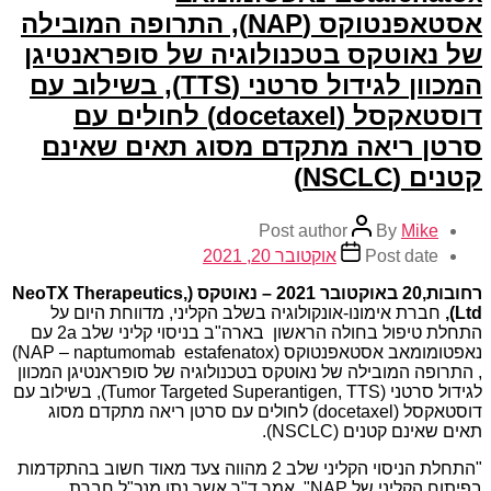
אסטאפנטוקס (NAP), התרופה המובילה
של נאוטקס בטכנולוגיה של סופראנטיגן
המכוון לגידול סרטני (TTS), בשילוב עם
דוסטאקסל (docetaxel) לחולים עם
סרטן ריאה מתקדם מסוג תאים שאינם
קטנים (NSCLC)
Post author
By
Mike
Post date
אוקטובר 20, 2021
רחובות,20 באוקטובר 2021 – נאוטקס
(
NeoTX Therapeutics,
Ltd
),
חברת אימונו-אונקולוגיה בשלב הקליני, מדווחת היום על
התחלת טיפול בחולה הראשון בארה"ב בניסוי קליני שלב 2a עם
נאפטומומאב אסטאפנטוקס (NAP – naptumomab estafenatox)
, התרופה המובילה של נאוטקס בטכנולוגיה של סופראנטיגן המכוון
לגידול סרטני (Tumor Targeted Superantigen, TTS), בשילוב עם
דוסטאקסל (docetaxel) לחולים עם סרטן ריאה מתקדם מסוג
תאים שאינם קטנים (NSCLC).
"התחלת הניסוי הקליני שלב 2 מהווה צעד מאוד חשוב בהתקדמות
בפיתוח הקליני של NAP", אמר ד"ר אשר נתן מנכ"ל חברת