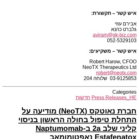
איש
קשר
– תקשורת
:
אבירם עוזי
גלברט כהנא
aviram@gk-biz.com
052-5329103
איש
קשר
– משקיעים
:
Robert Harow, CFOO
NeoTX Therapeutics Ltd
robert@neotx.com
03-9125853 שלוחה 204
Categories
Press Releases_HE
חדשות
חברת נאוטקס (NeoTX) מודיעה על
התחלת טיפול בחולה הראשון בניסוי
קליני שלב 2a ב-Naptumomab
Estafenatox נאפטומומאב