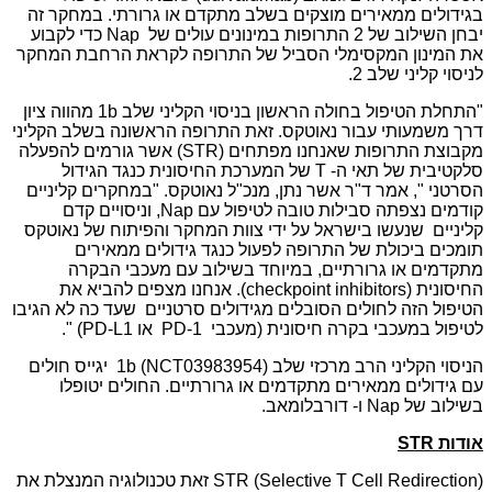
בגידולים ממאירים מוצקים בשלב מתקדם או גרורתי. במחקר זה
יבחן השילוב של 2 התרופות במינונים עולים של Nap כדי לקבוע
את המינון המקסימלי הסביל של התרופה לקראת הרחבת המחקר
לניסוי קליני שלב 2.
"התחלת הטיפול בחולה הראשון בניסוי הקליני שלב 1b מהווה ציון
דרך משמעותי עבור נאוטקס. זאת התרופה הראשונה בשלב הקליני
מקבוצת התרופות שאנחנו מפתחים (STR) אשר גורמים להפעלה
סלקטיבית של תאי ה- T של המערכת החיסונית כנגד הגידול
הסרטני ", אמר ד"ר אשר נתן, מנכ"ל נאוטקס. "במחקרים קליניים
קודמים נצפתה סבילות טובה לטיפול עם Nap, וניסויים קדם
קליניים שנעשו בישראל על ידי צוות המחקר והפיתוח של נאוטקס
תומכים ביכולת של התרופה לפעול כנגד גידולים ממאירים
מתקדמים או גרורתיים, במיוחד בשילוב עם מעכבי הבקרה
החיסונית (checkpoint inhibitors). אנחנו מצפים להביא את
הטיפול הזה לחולים הסובלים מגידולים סרטניים שעד כה לא הגיבו
לטיפול במעכבי בקרה חיסונית (מעכבי PD-1 או PD-L1) ".
הניסוי הקליני הרב מרכזי שלב 1b (NCT03983954) יגייס חולים
עם גידולים ממאירים מתקדמים או גרורתיים. החולים יטופלו
בשילוב של Nap ו- דורבלומאב.
אודות
STR
STR (Selective T Cell Redirection) זאת טכנולוגיה המנצלת את