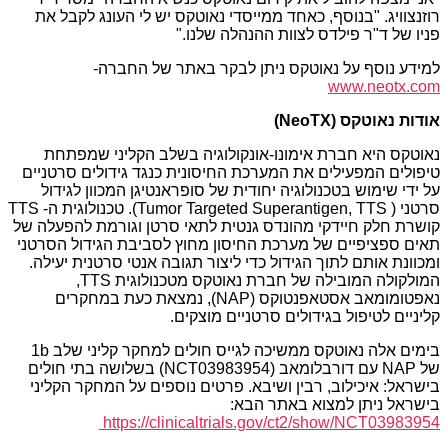
רוזנצוויג. "בנוסף, כאחד ממייסדי נאוטקס יש לי העונג לקבל את
פניו של ד"ר פילדס לצוות ההנהלה שלנו."
למידע נוסף על נאוטקס ניתן לבקר באתר של החברה-
www.neotx.com
אודות נאוטקס (NeoTX)
נאוטקס היא חברת אימונו-אונקולוגיה בשלב הקליני שמפתחת
טיפולים המפעילים את המערכת החיסונית כנגד גידולים סרטניים
על ידי שימוש בטכנולוגיה יחודית של סופראנטיגן המכוון לגידול
סרטני ( Tumor Targeted Superantigen, TTS). טכנולוגית ה- TTS
קושרת חלק חיידקי מהונדס גנטית לתאי סרטן וגורמת להפעלה של
תאים ספציפיים של מערכת החיסון מחוץ לסביבת הגידול הסרטני
ומכוונת אותם לתוך הגידול כדי ליצור תגובה אנטי סרטנית יעילה.
המולקולה המובילה של חברת נאוטקס מטכנולוגית TTS,
נאפטומומאב אסטאפנטוקס (NAP), נמצאת כעת במחקרים
קליניים לטיפול בגידולים סרטניים מוצקים.
בימים אלה נאוטקס ממשיכה לגייס חולים למחקר קליני שלב 1b
של NAP עם דורבלומאב (NCT03983954) בשלושה בתי חולים
בישראל: איכילוב, רבין ושיבא. פרטים נוספים על המחקר הקליני
בישראל ניתן למצוא באתר הבא:
https://clinicaltrials.gov/ct2/show/NCT03983954