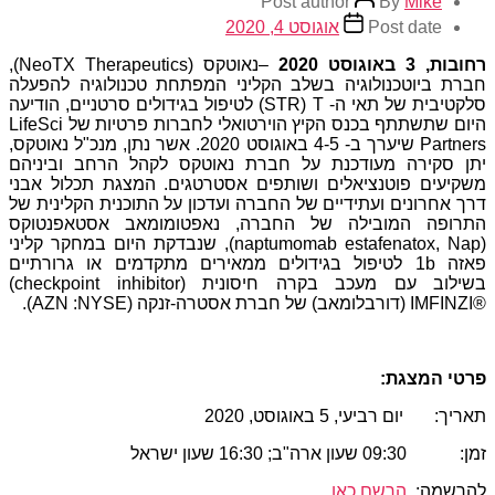
Post author
By
Mike
Post date
אוגוסט 4, 2020
רחובות,
3
באוגוסט 2020
–נאוטקס (
NeoTX Therapeutics
),
חברת ביוטכנולוגיה בשלב הקליני המפתחת טכנולוגיה להפעלה
סלקטיבית של תאי ה-
T
(
STR
) לטיפול בגידולים סרטניים, הודיעה
היום שתשתתף בכנס הקיץ הוירטואלי לחברות פרטיות של
LifeSci
Partners
שיערך ב-
4-5
באוגוסט 2020. אשר נתן, מנכ"ל נאוטקס,
יתן סקירה מעודכנת על חברת נאוטקס לקהל הרחב וביניהם
משקיעים פוטנציאלים ושותפים אסטרטגים. המצגת תכלול אבני
דרך אחרונים ועתידיים של החברה ועדכון על התוכנית הקלינית של
התרופה המובילה של החברה, נאפטומומאב אסטאפנטוקס
(naptumomab estafenatox, Nap)
, שנבדקת היום במחקר קליני
פאזה
1b
לטיפול בגידולים ממאירים מתקדמים או גרורתיים
בשילוב עם מעכב בקרה חיסונית (
checkpoint inhibitor
)
IMFINZI®
(דורבלומאב) של חברת אסטרה-זנקה (
NYSE
:
AZN
).
פרטי המצגת:
תאריך: יום רביעי, 5 באוגוסט, 2020
זמן:
09:30
שעון ארה"ב;
16:30
שעון ישראל
להרשמה:
הרשם כאן