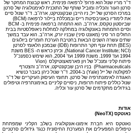
ד"ר מריו שנול הוא פרופ' לרפואה פנימית, ראש קבוצת המחקר של
סרטן העור והכליה ומוביל שותף של התוכנית לאימנולוגיה של סרטן
במרכז הסרטן של ייל, ניו הייבן שבקונטיקט, ארה"ב. ד"ר שנול סיים
את לימודיו באוניבסיטת רייס ובמכללת ביילור לרפואה (BCM)
שביוסטון טקסס, ארה"ב. הוא התמחה ברפואה פנימית ב- BCM
וסיים התמחות באונקולוגיה במחלקה למחלות ניאופלסטיות בבית
החולים הר סיני (מאונט סיני) שבניו יורק, ארה"ב. הוא עבד במשך
שתים עשרה השנים הבאות בחטיבת הערכת חומרים ביולוגים
(BES) תחת ענף חקר התרופות (IDB) שבמכון הלאומי לסרטן
(National Cancer Institute; NCI), וכיהן כראש ה- BES משנת
1994 ועד 1999. משנת 1999 ועד 2004, הוא שימש כסמנכ"ל
פיתוח קליני ומנכ"ל של ויון פארמאצוטיקלס (Vion
Pharmaceuticals) בניו היבן שבקונטיקט, ארה"ב והצטרף
לפקולטה של ייל (Yale) ב-2004. ד"ר שנול כיהן בעבר כנשיא
האגודה לאימונתרפיה של סרטן. תחומי העיסוק העיקריים של ד"ר
שנול כוללים פיתוח תרופות, ניסויים קליניים באימונתרפיה וטיפולים
בגידולים מתקדמים של סרטן עור וכליה.
אודות
נאוטקס (
NeoTX
)
נאוטקס היא חברת אימונו-אונקולוגיה בשלב הקליני שמפתחת
טיפולים המפעילים את המערכת החיסונית כנגד גידולים סרטניים