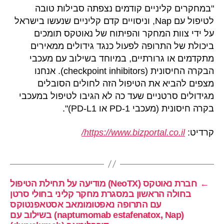
"במחקרים קליניים קודמים נצפתה סבילות טובה
לטיפול עם Nap, וניסויים קדם קליניים שנעשו בישראל
על ידי צוות המחקר והפיתוח של נאוטקס תומכים
ביכולת של התרופה לפעול כנגד גידולים ממאירים
מתקדמים או גרורתיים, במיוחד בשילוב עם מעכבי
הבקרה החיסונית (checkpoint inhibitors). אנחנו
מצפים להביא את הטיפול הזה לחולים הסובלים
מגידולים סרטניים שעד כה לא הגיבו לטיפול במעכבי
בקרה חיסונית (מעכבי PD-1 או PD-L1)".
קרדיט:
https://www.bizportal.co.il/
←
חברת נאוטקס (NeoTX) מודיעה על תחילת הטיפול
בחולה הראשון במסגרת מחקר קליני בחולי סרטן
עם התרופה נאפטומומאב אסטאפנטוקס
(naptumomab estafenatox, Nap) בשילוב עם