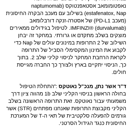
נאפטומומאב אסטאפנטוקס (naptumomab
estafenatox, Nap) בשילוב עם מעכב הבקרה החיסונית
(מעכב PD-L1) של אסטרה-זנקה דורבלומאב
IMFINZI® (durvalumab). לטיפול בגידולים ממאירים
מוצקים בשלב מתקדם או גרורתי. במחקר זה יבחן
השילוב של 2 התרופות במינונים עולים של Nap כדי
לקבוע את המינון המקסימלי הסביל של התרופה
לקראת הרחבת המחקר לניסוי קליני שלב 2. בתוך
כך, הניסוי יתקיים בארץ ולצורך כך החברה מגייסת
חולים.
ד"ר אשר נתן, מנכ"ל נאוטקס
:"התחלת הטיפול
בחולה הראשון בניסוי הקליני שלב 1b מהווה ציון דרך
משמעותי עבור נאוטקס. זאת התרופה הראשונה בשלב
הקליני מקבוצת התרופות שאנחנו מפתחים (STR) אשר
גורמים להפעלה סלקטיבית של תאי ה-T של המערכת
החיסונית כנגד הגידול הסרטני.