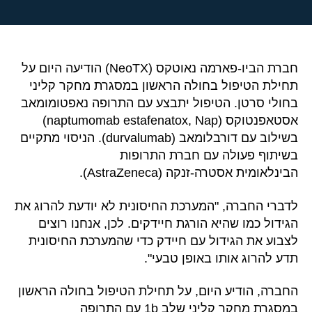
חברת הביו-פארמה נאוטקס (NeoTX) הודיעה היום על
תחילת הטיפול בחולה הראשון במסגרת מחקר קליני
בחולי סרטן. הטיפול יתבצע עם התרופה נאפטומומאב
אסטאפנטוקס (naptumomab estafenatox, Nap)
בשילוב עם דורבלומאב (durvalumab). הניסוי מתקיים
בשיתוף פעולה עם חברת התרופות
הבינלאומית אסטרה-זנקה (AstraZeneca).
לדברי החברה, "המערכת החיסונית לא יודעת להרוג את
הגידול כמו שהיא הורגת חיידקים. לכן, אנחנו רוצים
לצבוע את הגידול עם חיידק כדי שהמערכת החיסונית
תדע להרוג אותו באופן טבעי".
החברה, הודיע היום, על תחילת הטיפול בחולה הראשון
במסגרת מחקר קליני שלב 1b עם התרופה