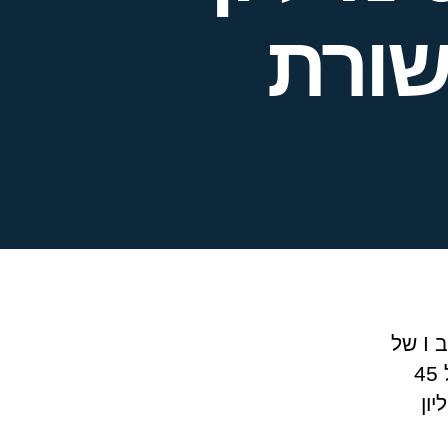
שורת
חברת הביוטק הישראלית-אמריקאית NeoTX, שנמצאת בשלב I של
הניסויים בתחום הטיפול בסרטן, הודיעה היום (ה') על גיוס של 45
וס הנוכחי, החברה גייסה 60 מיליון