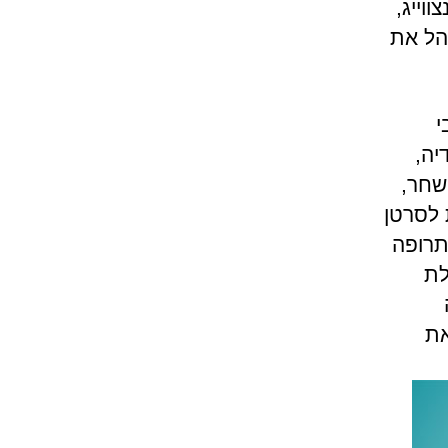
ווייג,
הוא בעצם מנהל את
י
Active Biote משבדיה,
שחר,
 לסרטן
כתרופה
לת
 הקמנו את