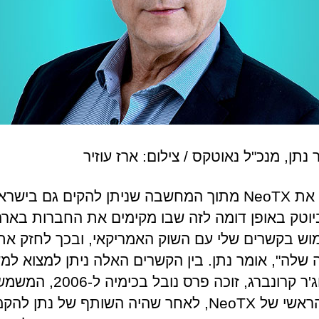
נתן, מנכ"ל נאוטקס / צילום: ארז עוזיר
"הקמתי את NeoTX מתוך המחשבה שניתן להקים גם בישר
וטק באופן דומה לזה שבו מקימים את החברות בארה
מוש בקשרים שלי עם השוק האמריקאי, ובכך לחזק את ס
שלה", אומר נתן. בין הקשרים האלה ניתן למצוא למ
פרופ' רוג'ר קרונברג, זוכה פרס נובל בכימיה ל-2006, 
כמדען הראשי של NeoTX, לאחר שהיה השותף של נתן 