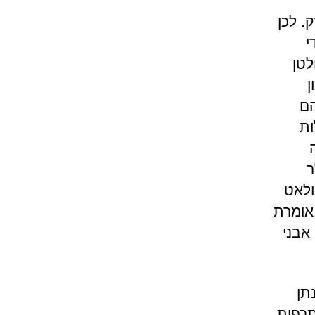
. לכן
י
לטן
 החלבון
הם
ות
ן דולר
ולאט
 אומרת
אבני
תן
האימונותרפית