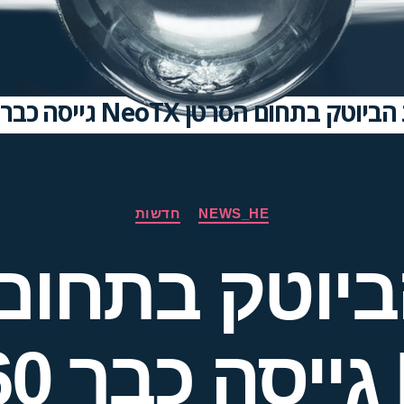
חום הסרטן NeoTX גייסה כבר 60 מיליון דולר ונחשפת לתקשורת
NEWS_HE
חדשות
יוטק בתחום