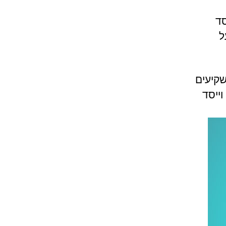
סד
תמה על
Parmount Biocapi של המשקיעים
 לינדזי רוזנוולד ומייקל וייס (היום ב-Fortress bio) וייסד