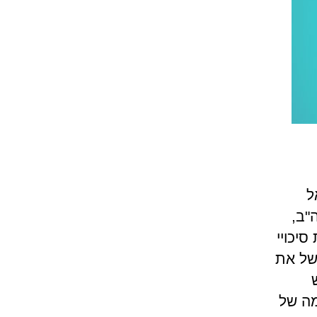
אל
"ב,
יכויי
של את
המשמש
להקמה של