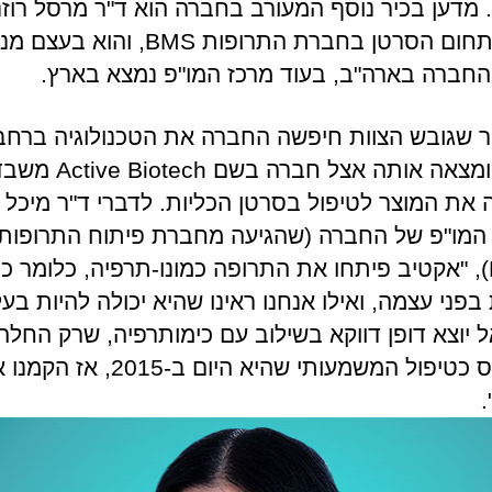
EvoRX. מדען בכיר נוסף המעורב בחברה הוא ד"ר מרסל רוזנצ
מבכירי תחום הסרטן בחברת התרופות BMS, ו
החברה בארה"ב, בעוד מרכז המו"פ נמצא בארץ.
 שגובש הצוות חיפשה החברה את הטכנולוגיה ברחב
העולם, ומצאה אותה אצל חברה בשם ch
את המוצר לטיפול בסרטן הכליות. לדברי ד"ר מיכל 
המו"פ של החברה (שהגיעה מחברת פיתוח התרופות
Efranat), "אקטיב פיתחו את התרופה כמונו-תרפיה, כלומר 
בפני עצמה, ואילו אנחנו ראינו שהיא יכולה להיות בע
ל יוצא דופן דווקא בשילוב עם כימותרפיה, שרק החלה
להתבסס כטיפול המשמעותי שהיא היום ב-2015, אז