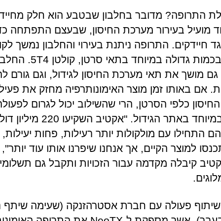
לת התרופה? מדובר בחלבון שבטבע הוא חלק מחיידק
ד מועיל בעירור מערכת החיסון, שבעצם התפתחה כד
ד חיידקים. התרופה ניתנת בעירוי והחלבון נמשך לקו
הנמצא בכמות גדולה במיוחד בתאי סרטן, קולטן 5T4.
 גם מושך את תאי מערכת החיסון לגידול, וגם גורם ל
. אם באותו זמן מוצר האימונותרפיה מחזק את פעיל
חיסון כלפי הסרטן, הרי שהשילוב יכול לגרום לפעולה
חריפה במיוחד באתר הגידול. "אקטיב השקיעו 220 מיליו
הם התחילו עם מולקולות יותר רעילות, פחות יעילות, 
סו למוצר הקיים, אך אנחנו שיפרנו אותו עוד יותר",
טיב קיבלה מקדמה עבור הזכויות ותקבל גם תשלומי 
לוגים.
יתוף פעולה עם חברת אסטרהזנקה (שעימה שיתף נ
פעולה בעבר), אשר מספקת ל-NeoTX את התרופה 