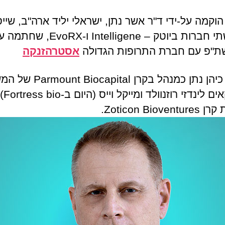
וקמה על-ידי ד"ר אשר נתן, ישראלי יליד ארה"ב, שיי
בעבר שתי חברות ביוטק – Intelligene ו-EvoRX, שח
ת"פ עם חברת התרופות הגדולה
אסטרהזנקה
. כמו כן כיהן נתן כמנהל בקרן tal
האמריקאים
Zoticon Biove.