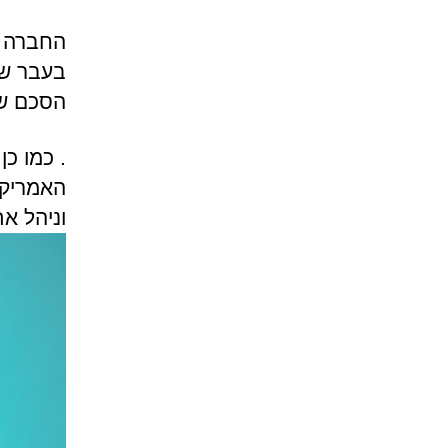
החברה ה
הסכם ש
וניהל את קרן ntures