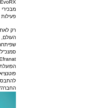
פעילות 
רק לאחר
שפיתחה 
סמנכ"ל 
הפועלת 
פוטנציא
החברה".