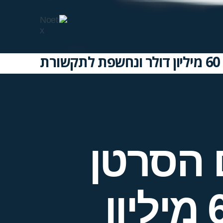
 הסרטן
NeoTX גייסה כבר 60 מיליון