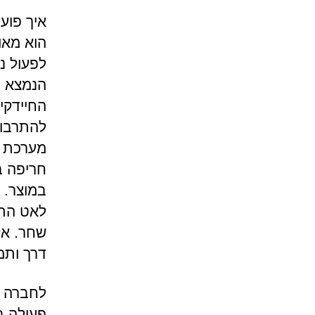
איך פוע
הוא מאו
לפעול נג
החיידקי
להתרבות
מערכת ה
במוצר. 
לאט התכנ
שחר. אק
דרך ותמ
לחברה ש